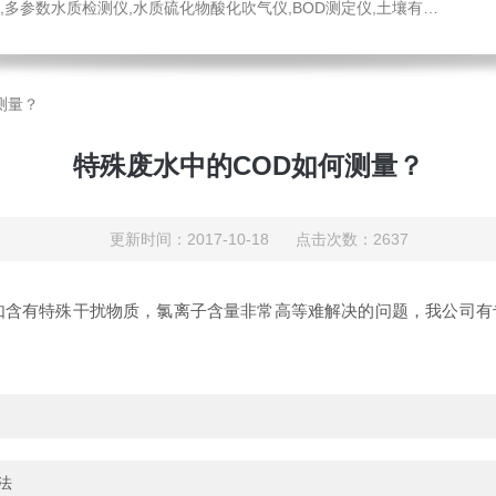
水质硫化物酸化吹气仪,BOD测定仪,土壤有机碳恒温加热器,液液萃取器,COD消解回流仪,水质采样器
测量？
特殊废水中的COD如何测量？
更新时间：2017-10-18 点击次数：2637
含有特殊干扰物质，氯离子含量非常高等难解决的问题，我公司有
法