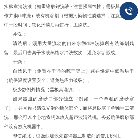
实验室清洗液（如重铬酸钾洗液
-
注意强腐蚀性，需极其小心操
作并彻di冲洗）或有机溶剂（根据污染物性质选择，注意安全）
中一段时间，软化污渍后再进行手工刷洗。
冲洗：
清洗后，须用大量流动的自来水彻di冲洗掉所有洗涤剂残
留，最后用去离子水或蒸馏水冲洗数次，避免水垢形成。
干燥：
自然风干（倒置在干净的晾干架上）或在烘箱中低温烘干
（确保温度设置安全，避免热应力破裂）。
极少数例外情况（需极其谨慎）：
如果器皿的磨砂口部分独立（例如，一个单独的磨砂塞
子），并且你只清洗光滑的瓶体部分，而将磨砂塞子单独手工清
洗，那么可以小心地将瓶体放入超声波清洗机。务必确保磨砂部
件没有放入机器中。
即使如此，也强烈建议先咨询器皿制造商的使用说明。