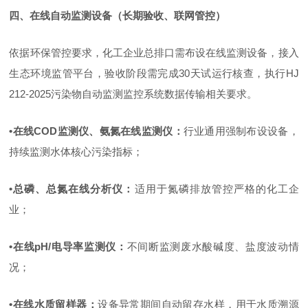
四、在线自动监测设备（长期验收、联网管控）
依据环保管控要求，化工企业总排口需布设在线监测设备，接入
生态环境监管平台，验收阶段需完成
30
天试运行核查，执行
HJ
212-2025
污染物自动监测监控系统数据传输相关要求。
•
在线
COD
监测仪、氨氮在线监测仪
：
行业通用强制布设设备，
持续监测水体核心污染指标；
•
总磷、总氮在线分析仪
：
适用于氮磷排放管控严格的化工企
业；
•
在线
pH/
电导率监测仪
：
不间断监测废水酸碱度、盐度波动情
况；
•
在线水质留样器
：
设备异常期间自动留存水样，用于水质溯源