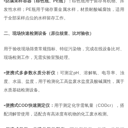
•
防腐采样容器（棕色瓶、
PE
瓶）
：
棕色瓶用于留存有机物、挥
发性水样；
PE
瓶用于储存重金属水样，材质耐酸碱腐蚀，适用
于全部采样点位的水样留存工作。
二、现场快速检测设备（原位核查、比对验收）
用于验收现场筛查常规指标、特征污染物，完成在线设备比对、
现场检测工作，无需实验室预处理。
•
便携式多参数水质分析仪
：
可测定
pH
、溶解氧、电导率、浊
度、水温、盐度，用于检测化工高盐废水盐度及酸碱属性，属于
水质基础检测设备。
•
便携式
COD
快速测定仪
：
用于测定化学需氧量（
CODcr
），搭
配消解管使用，适配含有高浓度有机物的化工废水检测。