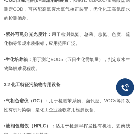
•
COD
恒温消解仪
+
回流消解装置
：
依据
HJ 828-2017
重铬酸盐法
测定
COD
，可搭配高氯废水氯气校正装置，优化化工高氯废水
的检测偏差。
•
紫外可见分光光度计
：
用于检测氨氮、总磷、总氮、色度、硫
化物等常规水质指标，应用范围广泛。
•
生化培养箱
：
用于测定
BOD5
（五日生化需氧量），判定废水生
物降解难易程度。
3.2
化工特征污染物专用设备
•
气相色谱仪（
GC
）
：
用于检测苯系物、卤代烃、
VOCs
等挥发
性有机污染物，是化工企业验收常用检测设备。
•
液相色谱仪（
HPLC
）
：
适用于检测半挥发性有机物、农药残