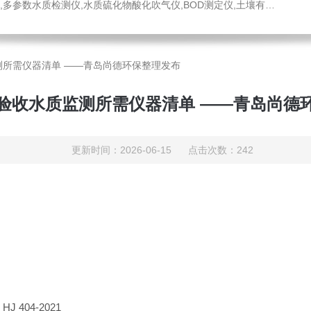
水质硫化物酸化吹气仪,BOD测定仪,土壤有机碳恒温加热器,液液萃取器,COD消解回流仪,水质采样器
测所需仪器清单 ——青岛尚德环保整理发布
验收水质监测所需仪器清单 ——青岛尚德
更新时间：2026-06-15 点击次数：242
》
HJ 404-2021