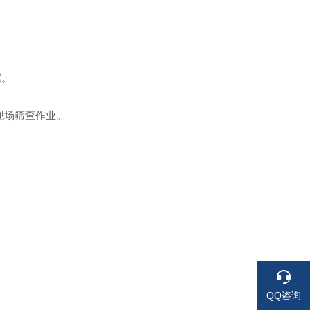
。
据。
现场筛查作业。
QQ咨询