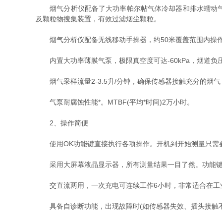
烟气分析仪配备了大功率帕尔帖气体冷却器和排水蠕动气泵
及颗粒物搜集装置，有效过滤烟尘颗粒。
烟气分析仪配备无线移动手操器，约50米覆盖范围内操作
内置大功率薄膜气泵，极限真空度可达-60kPa，烟道负压为
烟气采样流量2-3.5升/分钟，确保传感器接触充分的烟气，提高反应速度
气泵耐腐蚀性能*。MTBF(平均*时间)2万小时。
2、操作简便
使用OK功能键直接执行各项操作。开机到开始测量只需要连
采用大屏幕液晶显示器，所有测量结果一目了然。功能键
交直流两用，一次充电可连续工作6小时，非常适合在工
具备自诊断功能，出现故障时(如传感器失效、插头接触不