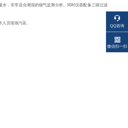
凝水，非常适合潮湿的烟气监测分析。同时仪器配备三级过滤
作人员现场污染。
QQ咨询
电话
电话
微信扫一扫