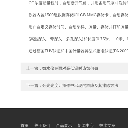
CO浓度超量程时，自动断开气路，并用备用气泵冲洗传
仪器内置1500组数据存储和1GB MMC存储卡，自动存
用户自定义存储时间、自动采样、测量、存储并打印测量
(高温探头、弯探头、多孔探头)和长度(0.75米、1.0米、
通过德国TÜV认证和中国计量器具型式批准认证(PA 2009-
上一篇：
微水仪在面对高低温时该如何做
下一篇：
分光光度计操作中出现的故障及其排除方法
首页
关于我们
产品展示
新闻中心
技术文章