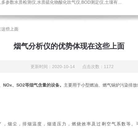
水质硫化物酸化吹气仪,BOD测定仪,土壤有机碳恒温加热器,液液萃取器,COD消解回流仪,水质采样器
在这些上面
烟气分析仪的优势体现在这些上面
更新时间：2020-10-14 点击次数：1172
、NOx、SO2等烟气含量的设备。
主要用于小型燃油、燃气锅炉污染排放
,SO2，CXHY ，烟尘，排烟温度，烟道压力，燃烧效率及过剩空气