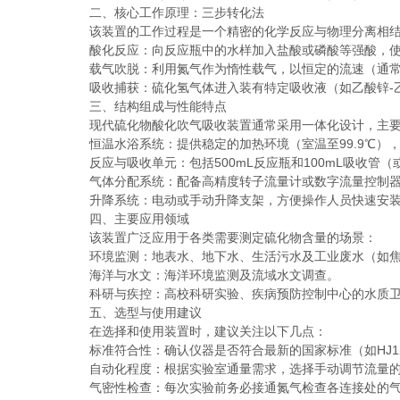
二、核心工作原理：三步转化法
该装置的工作过程是一个精密的化学反应与物理分离相结
酸化反应：向反应瓶中的水样加入盐酸或磷酸等强酸，使体系
载气吹脱：利用氮气作为惰性载气，以恒定的流速（通常为10
吸收捕获：硫化氢气体进入装有特定吸收液（如乙酸锌-乙
三、结构组成与性能特点
现代硫化物酸化吹气吸收装置通常采用一体化设计，主要
恒温水浴系统：提供稳定的加热环境（室温至99.9℃），
反应与吸收单元：包括500mL反应瓶和100mL吸收管（
气体分配系统：配备高精度转子流量计或数字流量控制器
升降系统：电动或手动升降支架，方便操作人员快速安装
四、主要应用领域
该装置广泛应用于各类需要测定硫化物含量的场景：
环境监测：地表水、地下水、生活污水及工业废水（如焦
海洋与水文：海洋环境监测及流域水文调查。
科研与疾控：高校科研实验、疾病预防控制中心的水质卫
五、选型与使用建议
在选择和使用装置时，建议关注以下几点：
标准符合性：确认仪器是否符合最新的国家标准（如HJ122
自动化程度：根据实验室通量需求，选择手动调节流量的
气密性检查：每次实验前务必接通氮气检查各连接处的气