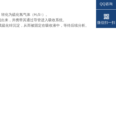
QQ咨询
转化为硫化氢气体（H₂S↑）。
吹脱出来，并携带其通过导管进入吸收系统。
电话
电话
微信扫一扫
或硫化锌沉淀，从而被固定在吸收液中，等待后续分析。