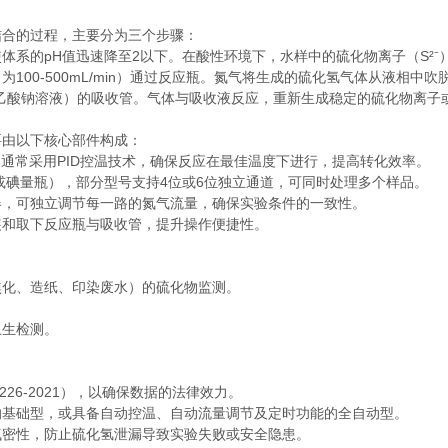
合的过程，主要分为三个步骤：
的pH值迅速降至2以下。在酸性环境下，水样中的硫化物离子（S²⁻）
0-500mL/min）通过反应瓶。氮气将生成的硫化氢气体从液相中
酸钠溶液）的吸收管。气体与吸收液反应，重新生成稳定的硫化物离子
由以下核心部件构成：
通常采用PID控温技术，确保反应在最佳温度下进行，提高转化效率。
或碘量瓶），部分型号支持4位或6位独立通道，可同时处理多个样品。
，可独立调节每一路的氮气流量，确保实验条件的一致性。
和取下反应瓶与吸收管，提升操作便捷性。
化、造纸、印染废水）的硫化物监测。
生检测。
6-2021），以确保数据的法律效力。
基础型，或具备自动控温、自动流量调节及定时功能的全自动型。
密性，防止硫化氢泄漏导致实验失败或安全隐患。