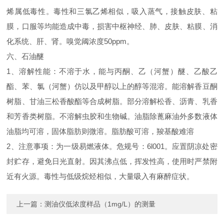
烯属低毒性。毒性和三氯乙烯相似，吸入蒸气，接触皮肤、粘
膜，口服等均能造成中毒，损害中枢神经、肺、皮肤、粘膜、消
化系统、肝、肾。嗅觉阈浓度50ppm。
六、石油醚
1、溶解性能：不溶于水，能与丙酮、乙（河蟹）醚、乙酸乙
酯、苯、氯（河蟹）仿以及甲醇以上的醇等混溶。能溶解香豆酮
树脂、甘油三松香酸酯等合成树脂。部分溶解松香、沥青、乳香
和芳香类树脂。不溶解虫胶和生物碱。油脂除蓖麻油外多数液体
油脂均可溶，固体脂肪则微溶。脂肪酸可溶，羧基酸难溶
2、注意事项：为一级易燃液体。危规号：6l001。应置阴凉处密
封贮存，避免日光直射。因其沸点低，挥发性高，使用时严禁附
近有火源。毒性与低级烷烃相似，大量吸入有麻醉症状。
上一篇：
测油仪低浓度样品（1mg/L）的测量