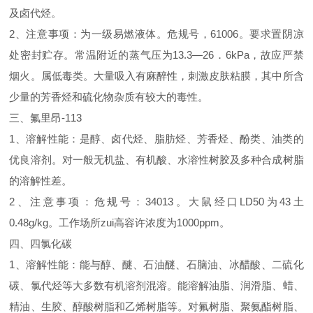
及卤代烃。
2、注意事项：为一级易燃液体。危规号，61006。要求置阴凉
处密封贮存。常温附近的蒸气压为13.3—26．6kPa，故应严禁
烟火。属低毒类。大量吸入有麻醉性，刺激皮肤粘膜，其中所含
少量的芳香烃和硫化物杂质有较大的毒性。
三、氟里昂-113
1、溶解性能：是醇、卤代烃、脂肪烃、芳香烃、酚类、油类的
优良溶剂。对一般无机盐、有机酸、水溶性树胶及多种合成树脂
的溶解性差。
2、注意事项：危规号：34013。大鼠经口LD50为43土
0.48g/kg。工作场所zui高容许浓度为1000ppm。
四、四氯化碳
1、溶解性能：能与醇、醚、石油醚、石脑油、冰醋酸、二硫化
碳、氯代烃等大多数有机溶剂混溶。能溶解油脂、润滑脂、蜡、
精油、生胶、醇酸树脂和乙烯树脂等。对氟树脂、聚氨酯树脂、