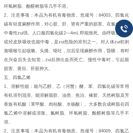
环氧树脂、酚醛树脂等几乎不溶。
2、注意事项：本品为有机有毒物质。危规号：84003。四氯化
碳有轻度麻醉作用，对心脏、肝、肾有严重的损害。在氯代甲烷
中毒性zui强。人口服四氯化碳2—4mL 即能致死。由呼吸道吸入
或经皮肤吸收也能中毒，是zui危险的溶剂之一。对人体zui初刺
激咽喉引起咳嗽、头痛、呕吐，尔后呈现麻醉作用，昏睡．有时
在兴奋后失去知觉，zui后肺出血而死亡。慢性中毒时，引起眼
损害、黄疸、肝脏肿大。
五、四氯乙烯
1、溶解性能：能与乙醇、乙（河蟹）醚、苯、四氯化碳等常用
有机溶剂混溶。能溶解脂肪、油类、焦泊、橡胶、天然树脂及芳
香族有机酸〔苯甲酸、肉桂酸、水杨酸〕。大多数合成树脂在四
氯乙烯中溶解或溶胀。氟树脂、环氧树脂、酚醛树脂等几乎不
溶。
2、注意事项：本品为有机有毒物质。危规号：84009。四氯乙