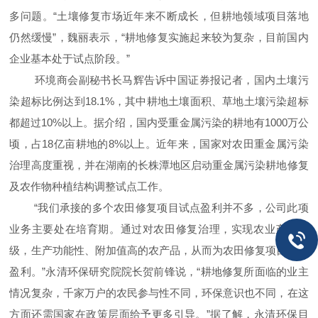
多问题。“土壤修复市场近年来不断成长，但耕地领域项目落地
仍然缓慢”，魏丽表示，“耕地修复实施起来较为复杂，目前国内
企业基本处于试点阶段。”
环境商会副秘书长马辉告诉中国证券报记者，国内土壤污
染超标比例达到18.1%，其中耕地土壤面积、草地土壤污染超标
都超过10%以上。据介绍，国内受重金属污染的耕地有1000万公
顷，占18亿亩耕地的8%以上。近年来，国家对农田重金属污染
治理高度重视，并在湖南的长株潭地区启动重金属污染耕地修复
及农作物种植结构调整试点工作。
“我们承接的多个农田修复项目试点盈利并不多，公司此项
业务主要处在培育期。通过对农田修复治理，实现农业产业升
级，生产功能性、附加值高的农产品，从而为农田修复项目带来
盈利。”永清环保研究院院长贺前锋说，“耕地修复所面临的业主
情况复杂，千家万户的农民参与性不同，环保意识也不同，在这
方面还需国家在政策层面给予更多引导。”据了解，永清环保目