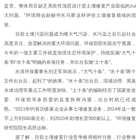
监管。整体而言缺乏系统性顶层设计是土壤修复产业面临的zui
大问题。”环境商会副秘书长马辉这样评价土壤修复领域的现
状。
目前土壤污染问题成为继大气污染、水污染之后引起社会
高度关注、急需解决的重大环境问题。环保部部长陈吉宁透露，
今年的一项主要工作就是加强生态环境保护，持续实施“大气十
条”和“水十条”明确的各项任务，并出台实施“土十条”。
永清环保董事长刘正军则表示，“大气十条”、“水十条”两个
文件出台后，起到了*的效果。“水十条”出台后，流域治理、黑臭
水体治理等重点工作明显加快。“土十条”的编制经历了国家发改
委、环保部等多部委的反复协商沟通，出台时机已经成
熟。“2011年约有20多家企业从事土壤修复业务，2014年这一数
字上升到500家左右，到2015年则增长至900家以上。”环境修复
研究院院长高胜达称。
据了解，目前土壤修复行业竞争格局相对分散，行业整体