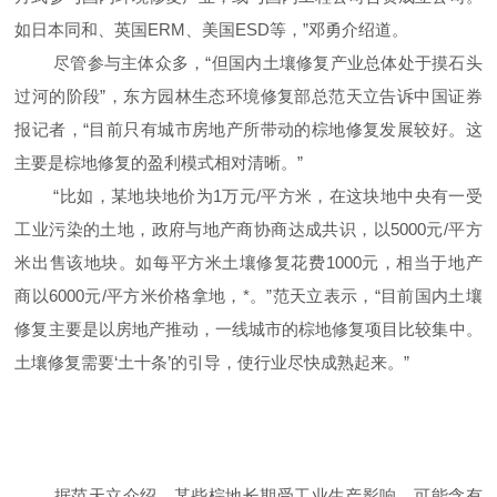
如日本同和、英国ERM、美国ESD等，”邓勇介绍道。
尽管参与主体众多，“但国内土壤修复产业总体处于摸石头
过河的阶段”，东方园林生态环境修复部总范天立告诉中国证券
报记者，“目前只有城市房地产所带动的棕地修复发展较好。这
主要是棕地修复的盈利模式相对清晰。”
“比如，某地块地价为1万元/平方米，在这块地中央有一受
工业污染的土地，政府与地产商协商达成共识，以5000元/平方
米出售该地块。如每平方米土壤修复花费1000元，相当于地产
商以6000元/平方米价格拿地，*。”范天立表示，“目前国内土壤
修复主要是以房地产推动，一线城市的棕地修复项目比较集中。
土壤修复需要‘土十条’的引导，使行业尽快成熟起来。”
据范天立介绍，某些棕地长期受工业生产影响，可能含有