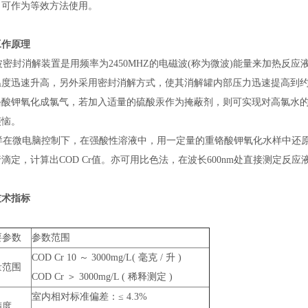
，可作为等效方法使用。
工作原理
密封消解装置是用频率为2450MHZ的电磁波(称为微波)能量来加热反
温度迅速升高，另外采用密封消解方式，使其消解罐内部压力迅速提高到约2
铬酸钾氧化成氯气，若加入适量的硫酸汞作为掩蔽剂，则可实现对高氯水的
烦恼。
在微电脑控制下，在强酸性溶液中，用一定量的重铬酸钾氧化水样中还原
滴定，计算出COD Cr值。亦可用比色法，在波长600nm处直接测定反应
技术指标
要参数
参数范围
COD Cr 10 ～ 3000mg/L( 毫克 / 升 )
量范围
COD Cr ＞ 3000mg/L ( 稀释测定 )
室内相对标准偏差：≤ 4.3%
精度