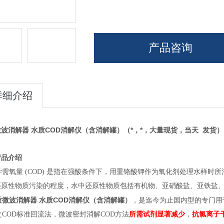
产品咨询
详细介绍
波消解器 水质COD消解仪（含消解罐）
（*，*，大量现货，当天 发货）
产品介绍
氧量 (COD) 是指在强酸条件下，用重铬酸钾作为氧化剂处理水样时
原性物质污染的程度，水中还原性物质包括有机物、亚硝酸盐、亚铁盐、硫
质微波消解器 水质COD消解仪（含消解罐）
，是迄今为止国内型的专门用
COD标准回流法，微波密封消解COD方法
所需试剂显著减少
，
抗氯离子