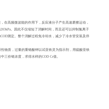
应液，在高频微波能的作用下，反应液分子产生高速磨擦运动，
03kPa。因此不仅缩短了消解时间，而且还可以抑制氯离子
COD测定。整个消解过程免冷却水，减少了冷水管安装及停
性物质，过量的重铬酸钾以试亚铁灵为指示剂，用硫酸亚铁
液中三价铬浓度，求得水样的COD Cr值。