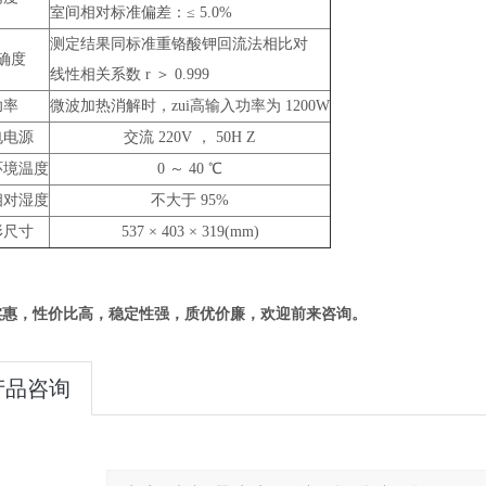
室间相对标准偏差：≤ 5.0%
测定结果同标准重铬酸钾回流法相比对
确度
线性相关系数 r ＞ 0.999
功率
微波加热消解时，zui高输入功率为 1200W
电电源
交流 220V ， 50H Z
环境温度
0 ～ 40 ℃
相对湿度
不大于 95%
形尺寸
537 × 403 × 319(mm)
实惠，性价比高，稳定性强，质优价廉，欢迎前来咨询。
产品咨询