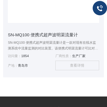
SN-MQ100 便携式超声波明渠流量计
SN-MQ100 便携式超声波明渠流量计是一款对现有在线水监
测系统中流量监测的对比装置。该便携式明渠流量计可比对在
线系统的液位误差及流量误差。全引导式的操作方式，可自动
访问量：
1854
厂商性质：
生产厂家
每两分钟记录一次液位数据，连续记录6次，同时可以累计测
查看详情
量10分钟的流量数据，将其结果与现场在线明渠流量计进行比
产地：
青岛市
对，并自动生成比对报告。