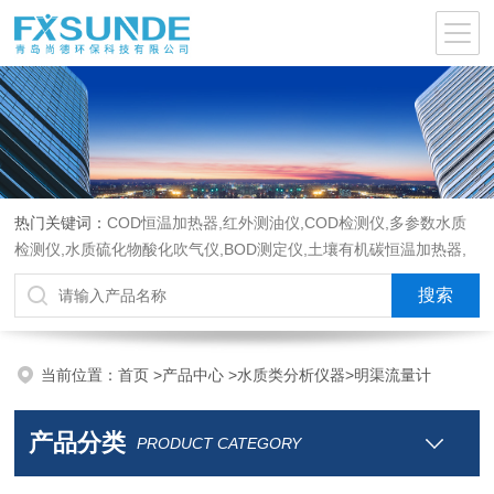
热门关键词：
COD恒温加热器,红外测油仪,COD检测仪,多参数水质
检测仪,水质硫化物酸化吹气仪,BOD测定仪,土壤有机碳恒温加热器,
液液萃取器,COD消解回流仪,水质采样器
当前位置：
首页
>
产品中心
>
水质类分析仪器
>
明渠流量计
产品分类
PRODUCT CATEGORY