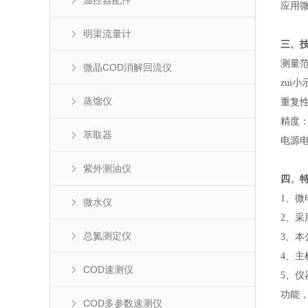
温控器配件
应用
明渠流量计
三、
测量范围
微晶COD消解回流仪
zui小
蒸馏仪
重复性
精度：
萃取器
电源电
紫外测油仪
四、
1、微
微水仪
2、
总氮测定仪
3、
4、
COD速测仪
5、
功能，
COD多参数速测仪