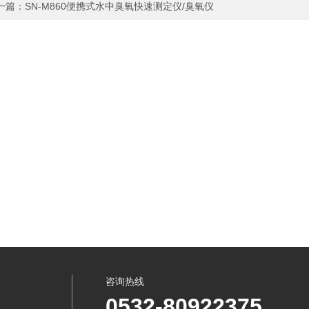
一篇：
SN-M860便携式水中臭氧快速测定仪/臭氧仪
咨询热线
0532-80922375