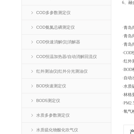
6、融
COD多参数测定仪
COD氨氮总磷测定仪
·青岛
·青
COD快速消解仪|消解器
·青
·CO
COD恒温加热器/自动消解回流仪
·红
·BO
红外测油仪|红外分光测油仪
·自
BOD快速测定仪
·水质
·林
BOD5测定仪
·PM
·氧
水质多参数测定仪
水质硫化物酸化吹气仪