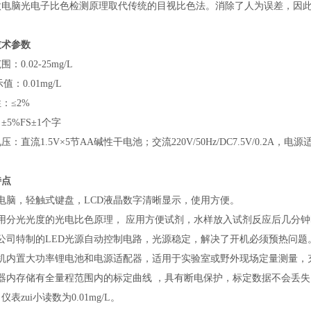
微电脑光电子比色检测原理取代传统的目视比色法。消除了人为误差，因
技术参数
：0.02-25mg/L
示值：0.01mg/L
：≤2%
±5%FS±1个字
压：直流1.5V×5节AA碱性干电池；交流220V/50Hz/DC7.5V/0.2A
特点
电脑，轻触式键盘，LCD液晶数字清晰显示，使用方便。
采用分光光度的光电比色原理， 应用方便试剂，水样放入试剂反应后几分
本公司特制的LED光源自动控制电路，光源稳定，解决了开机必须预热问题
主机内置大功率锂电池和电源适配器，适用于实验室或野外现场定量测量，
仪器内存储有全量程范围内的标定曲线 ，具有断电保护，标定数据不会丢
仪表zui小读数为0.01mg/L。