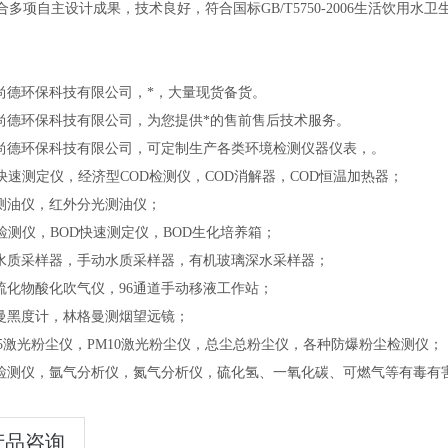
合多项自主设计成果，技术良好，符合国标GB/T5750-2006生活饮用水卫
尚德环保科技有限公司，*，大量现货备货。
岛尚德环保科技有限公司，为您提供*的售前售后技术服务。
岛尚德环保科技有限公司，可定制生产各类环境检测仪器仪表，。
D快速测定仪，经济型COD检测仪，COD消解器，COD恒温加热器；
外测油仪，红外分光测油仪；
D检测仪，BOD快速测定仪，BOD生化培养箱；
动水质采样器，手动水质采样器，有机玻璃深水采样器；
硫化物酸化吹气仪，96通道手动移液工作站；
格曼黑度计，林格曼测烟望远镜；
2.5激光粉尘仪，PM10激光粉尘仪，总尘总粉尘仪，各种防爆粉尘检测仪；
气检测仪，氩气分析仪，氮气分析仪，硫化氢、一氧化碳、可燃气等有毒有
产品咨询