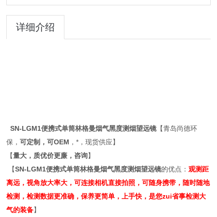
详细介绍
SN-LGM1便携式单筒林格曼烟气黑度测烟望远镜
【青岛尚德环
保，
可定制，可OEM
，*，现货供应】
【
量大，质优价
更
廉，咨询
】
【
SN-LGM1便携式单筒林格曼烟气黑度测烟望远镜
的优点：
观测距
离远，视角放大率大，可连接相机直接拍照，可随身携带，随时随地
检测，检测数据更准确，保养更简单，上手快，是您zui省事检测大
气的装备
】