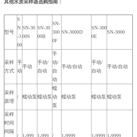
其他水质采样器选购指南：
S
SN-
N
SN-30
SN-30
SN-300
型号
300
SN-3000D
SN-3000
-3
00S
00B
0E
0F
00
手
采样
手
手动/
动/
手动/
手动
手动/自动
手动/自动
方式
动
自动
自
自动
动
蠕
采样
/
蠕动泵
蠕动泵
动
蠕动泵
蠕动泵
蠕动泵
原理
泵
采样
时间
间隔
/
1-999
1-999
/
1-9999
1-9999
1-9999