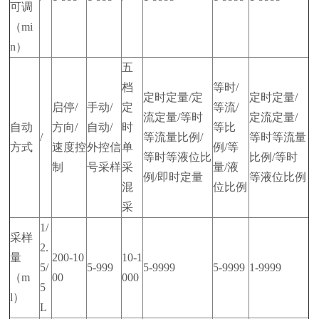
可调
（mi
n）
五
档
等时/
定时定量/定
定时定量/
启停/
手动/
定
等流/
流定量/等时
定流定量/
自动
方向/
自动/
时
等比
/
等流量比例/
等时等流量
方式
速度控
外控信
单
例/等
等时等液位比
比例/等时
制
号采样
采
量/液
例/即时定量
等液位比例
混
位比例
采
1/
采样
2.
量
200-10
10-1
5/
5-999
5-9999
5-9999
1-9999
（m
00
000
5
l）
L