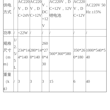
AC220
AC220
AC220V，D
AC220
供电
V，
AC220V 50
/
V，D
V，D
C+12V，12V
V，D
方式
DC
Hz ±15%
C+24V
C+12V
锂电池
C+12V
+12
V
功率
/
<22W
/
/
/
/
/
1/
规格
260
2.
尺寸
234*14
280*14
*27
350*26
1000*540*5
5/
560*360*580
（m
4*140
0*140
0*4
0*180
40
5
m）
30
L
重量
（k
/
3
3
3
15
6
40
g）