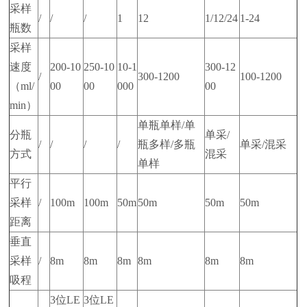
采样
/
/
/
1
12
1/12/24
1-24
瓶数
采样
速度
200-10
250-10
10-1
300-12
/
300-1200
100-1200
（ml/
00
00
000
00
min）
单瓶单样/单
分瓶
单采/
/
/
/
/
瓶多样/多瓶
单采/混采
方式
混采
单样
平行
采样
/
100m
100m
50m
50m
50m
50m
距离
垂直
采样
/
8m
8m
8m
8m
8m
8m
吸程
3位LE
3位LE