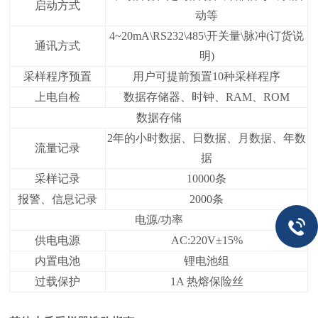
启动方式
动等
4~20mA\RS232\485\开关量\脉冲(订货说
通讯方式
明)
采样程序预置
用户可提前预置10种采样程序
上电自检
数据存储器、时钟、RAM、ROM
数据存储
2年的小时数据、日数据、月数据、年数
流量记录
据
采样记录
10000条
报警、信息记录
2000条
电源/功率
供电电源
AC:220V±15%
内置电池
锂电池组
过载保护
1A 热熔保险丝