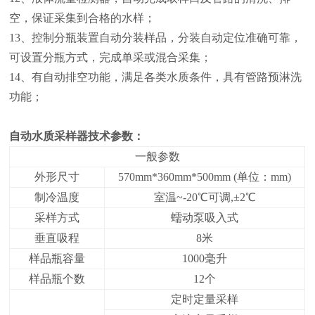
空，保证采集到合格的水样；
13、控制分瓶装置自动分装样品，分装自动定位准确可靠，
可设置分瓶方式，完成单采或混合采集；
14、有自动排空功能，满足各类水质条件，具有管路预淋洗
功能；
自动水质采样器
技术参数：
一般参数
外形尺寸
570mm*360mm*500mm (单位：mm)
制冷温度
室温~-20℃可调,±2℃
采样方式
蠕动泵吸入式
垂直吸程
8米
样品瓶容量
1000毫升
样品瓶个数
12个
定时定量采样