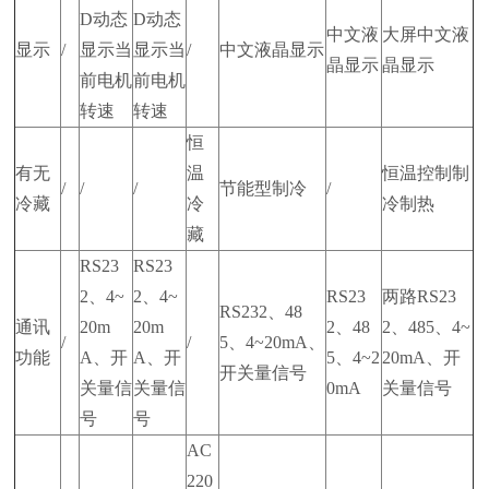
D动态
D动态
中文液
大屏中文液
显示
/
显示当
显示当
/
中文液晶显示
晶显示
晶显示
前电机
前电机
转速
转速
恒
有无
温
恒温控制制
/
/
/
节能型制冷
/
冷藏
冷
冷制热
藏
RS23
RS23
2、4~
2、4~
RS23
两路RS23
RS232、48
通讯
20m
20m
2、48
2、485、4~
/
/
5、4~20mA、
功能
A、开
A、开
5、4~2
20mA、开
开关量信号
关量信
关量信
0mA
关量信号
号
号
AC
220