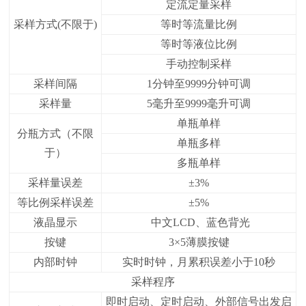
定流定量采样
采样方式(不限于)
等时等流量比例
等时等液位比例
手动控制采样
采样间隔
1分钟至9999分钟可调
采样量
5毫升至9999毫升可调
单瓶单样
分瓶方式（不限
单瓶多样
于）
多瓶单样
采样量误差
±3%
等比例采样误差
±5%
液晶显示
中文LCD、蓝色背光
按键
3×5薄膜按键
内部时钟
实时时钟，月累积误差小于10秒
采样程序
即时启动、定时启动、外部信号出发启