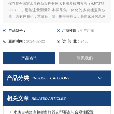
保存符合国家水质自动采样器技术要求及检测方法（HJ/T372-
2007），是集流量测量和水样采集一体化的多功能监测仪
器，具有体积小，重量轻，便于携带等特点，是国家环保总局
水环境能力监测仪器设备的中标产品。适用于各级、污水处理
厂、水利、水务及科研院所，对工业污染源排放口、江、河、
产品型号：
厂商性质：
生产厂家
湖、海等水样进行自动采样。
更新时间：
2024-02-22
访 问 量：
2458
产品咨询
联系我们
产品分类
PRODUCT CATEGORY
相关文章
RELATED ARTICLES
水质自动监测超标留样器选型要点与合规性配置