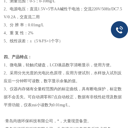
1、测量范围：0-5；0-10mg/L
2
、电源电压：
直流1.5V×5节AA碱性干电池；交流220V/50Hz/DC7.5
V/0.2A，交直流二用
3、分 辨 率：0.01mg/L
4、重 复 性：2%
5、线性误差：±（5％FS+1个字）
四、产品特点：
1、微电脑，轻触式键盘，LCD液晶数字清晰显示，使用方便。
2、采用分光光度的光电比色原理，应用方便试剂，水样放入试剂反
应后一分钟即可读数，数字显示余氯的值。
3、仪器内存储有全量程范围内的标定曲线，具有断电保护，标定数
据不会丢失。可自动调零和7点自动校正，数据有非线性处理及数据
平滑功能，仪表zui小读数为0.01mg/L。
·青岛尚德环保科技有限公司，*，大量现货备货。