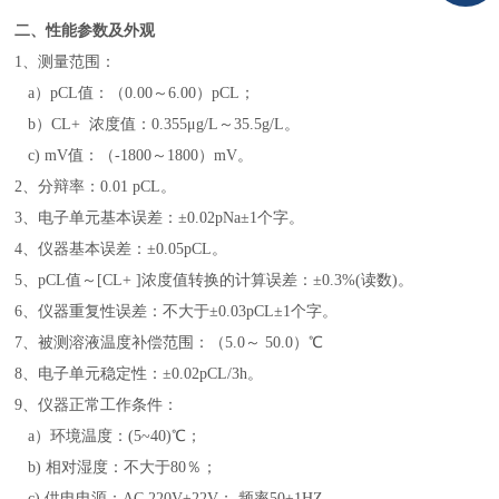
二、性能参数及外观
1、测量范围：
a）pCL值：（0.00～6.00）pCL；
b）CL+ 浓度值：0.355μg/L～35.5g/L。
c) mV值：（-1800～1800）mV。
2、分辩率：0.01 pCL。
3、电子单元基本误差：±0.02pNa±1个字。
4、仪器基本误差：±0.05pCL。
5、pCL值～[CL+ ]浓度值转换的计算误差：±0.3%(读数)。
6、仪器重复性误差：不大于±0.03pCL±1个字。
7、被测溶液温度补偿范围：（5.0～ 50.0）℃
8、电子单元稳定性：±0.02pCL/3h。
9、仪器正常工作条件：
a）环境温度：(5~40)℃；
b) 相对湿度：不大于80％；
c) 供电电源：AC 220V±22V； 频率50±1HZ