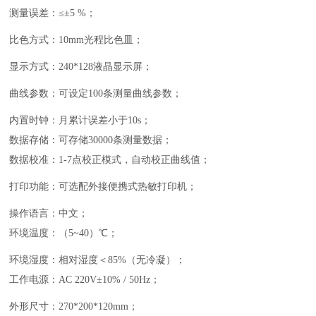
测量误差：
≤±5 %
；
比色方式：
10mm
光程比色皿
；
显示方式：
240*128
液晶显示屏；
曲线参数：可设定
100
条测量曲线参数；
内置时钟：月累计误差小于
10s
；
数据存储：可存储
30000
条测量数据；
数据校准：
1-7
点校正模式，自动校正曲线值；
打印功能：可选配外接便携式热敏打印机；
操作语言：中文；
环境温度：（
5~40
）
℃
；
环境湿度：相对湿度＜
85%
（无冷凝）；
工作电源：
AC 220V±10% / 50Hz
；
外形尺寸：
270*200*120mm
；