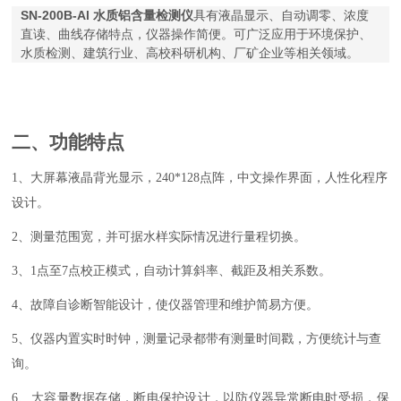
SN-200B-Al 水质铝含量检测仪
具有液晶显示、自动调零、浓度
直读、曲线存储特点，仪器操作简便。可广泛应用于环境保护、
水质检测、建筑行业、高校科研机构、厂矿企业等相关领域。
二、
功能特点
1
、大屏幕液晶背光显示，
240*128
点阵，中文操作界面，人性化程序
设计。
2
、测量范围宽，并可据水样实际情况进行量程切换。
3
、
1
点至
7
点校正模式，自动计算斜率、截距及相关系数。
4
、故障自诊断智能设计，使仪器管理和维护简易方便。
5
、仪器内置实时时钟，测量记录都带有测量时间戳，方便统计与查
询。
6
、大容量数据存储，断电保护设计，以防仪器异常断电时受损，保