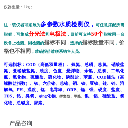
仪器重量：
1kg
；
多参数水质检测仪，
注：该仪器可拓展为
可任意搭配所需
50
个
分光法
电极法
指标，可集成
和
，目前可支持
指标同一台
指标不同
指标数量不同
价
设备上检测。因检测的
，选择的
，
格也不相同
，准确报价请联系销售人员。
可选指标：
COD
（高低双量程）、氨氮、总磷、总氮、硝酸盐
氮、亚硝酸盐氮、浊度、色度、悬浮物、余氯、总氯、二氧化
氯、氟化物、硫酸盐、硫化物、磷酸盐、苯胺、
COD
锰法（高
锰酸盐指数）、钡、六价铬、总铬、铜、铁、亚铁、镍、锌、溶
解氧、
PH
、温度、锰、电导率、
ORP
、镉、镁、硬度、盐度、
TDS
、钴、臭氧、qing化物
银、铝、硅酸盐、氯
、挥发酚、甲醛、
化物、总碱度、尿素。
产品咨询