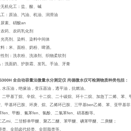
酸无机化工：盐、酸、碱
化工：原油、汽油、机油、润滑油
尿素、硝酸an
：农药、农药乳化剂
：光亮剂、染料、染料中间体
饮料：米、面粉、奶粉、啤酒。
活性剂：洗衣粉、洗涤剂、织物柔软剂
品：洗面奶、护肤霜、发乳、手油、牙膏
S300H
全自动容量法微量水分测定仪 尚德微水仪
可检测物质种类包括：
油，水压油，绝缘油，变压器油，透平油，抗燃油。
烷、二甲基丁烷、辛烷、十二烷、二十碳烷、环十二烷、加急丁二烯、苯、
胺、甲基环已胺、环庚、烷、乙烯环已胺、三甲基ben乙烯、苯、亚甲基
苯fen、甲酚、氟苯fen、氯酚、二氯苯fen、硝基酚等。
二乙mi、二甘醇单甲醚、聚乙二醚、苯甲醚、碘苯甲醚、二庚醚；
部醇类、全部卤代烃类、全部脂类等。