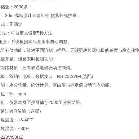
储量：2000条；
：20ml高精度计量管组件,抗紫外线护罩；
模式：正滴定
方法：可自定义设定5种方法
定速度：系统根据实际含水率自动调整。
电阻补偿功能：针对不同溶剂与样品，无须更改侦测电极的感度与终点侦
电极开路、短路实时检测功能；
及管路材质：三向双通电磁驱动控制阀。
极：双铂针电极；数据接口：RS-232/VIFI(选配)
功能：水分含量、统计计算、空白值与标定值自动平均功能。
位：%、ppm
析：仪器本身至少可储存2000组分析结果。
通过VIFI传输（选配）
境温度：+5-40℃
境湿度：≤80%
20V/50HZ