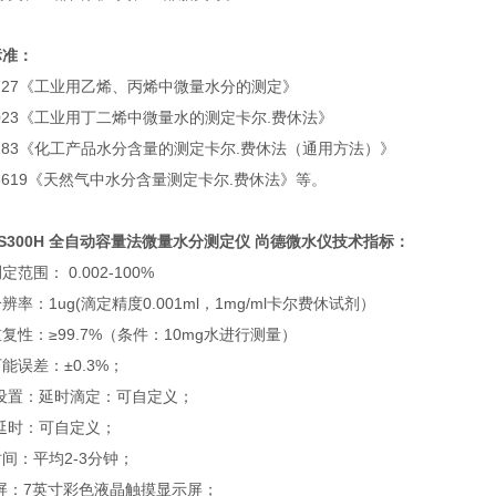
标准：
3727《工业用乙烯、丙烯中微量水分的测定》
6023《工业用丁二烯中微量水的测定卡尔.费休法》
6283《化工产品水分含量的测定卡尔.费休法（通用方法）》
18619《天然气中水分含量测定卡尔.费休法》等。
S300H
全自动容量法微量水分测定仪 尚德微水仪
技术指标：
范围： 0.002-100%
辨率：1ug(滴定精度0.001ml，1mg/ml卡尔费休试剂）
复性：≥99.7%（条件：10mg水进行测量）
能误差：±0.3%；
时设置：延时滴定：可自定义；
延时：可自定义；
间：平均2-3分钟；
屏：7英寸彩色液晶触摸显示屏；