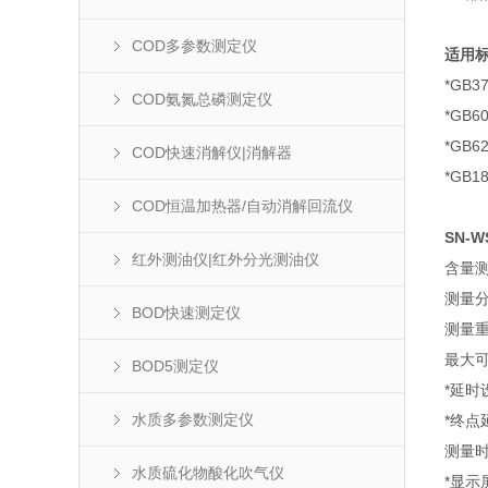
COD多参数测定仪
适用
*GB
COD氨氮总磷测定仪
*GB
*GB
COD快速消解仪|消解器
*GB
COD恒温加热器/自动消解回流仪
SN-W
红外测油仪|红外分光测油仪
含量测定
测量分
BOD快速测定仪
测量重
最大可
BOD5测定仪
*延
水质多参数测定仪
*终点
测量时
水质硫化物酸化吹气仪
*显示