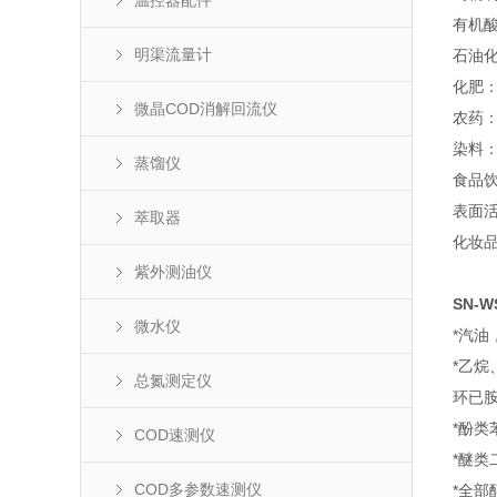
温控器配件
有机
明渠流量计
石油
化肥：
微晶COD消解回流仪
农药
染料
蒸馏仪
食品
表面
萃取器
化妆
紫外测油仪
SN-W
微水仪
*汽
*乙
总氮测定仪
环已
*酚类
COD速测仪
*醚类
COD多参数速测仪
*全