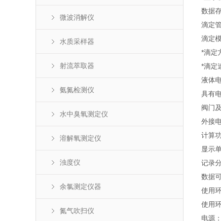
数据存
微波消解仪
滴定管
滴定
水质采样器
*滴定
射流萃取器
*滴
液体
氨氮检测仪
具有
阀门
水中臭氧测定仪
外接电
计算
溶解氧测定仪
显示单
浊度仪
记录分
数据可
余氯测定仪器
使用环
使用环
氮气吹扫仪
电源：2