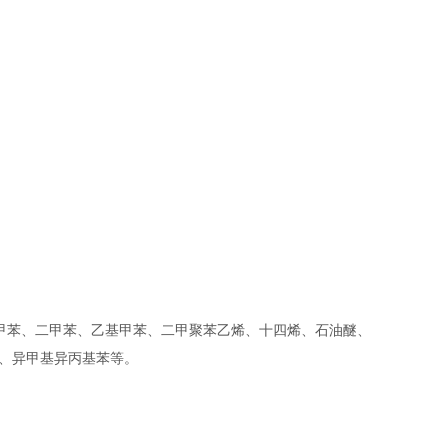
甲苯、二甲苯、乙基甲苯、二甲聚苯乙烯、十四烯、石油醚、
菲、异甲基异丙基苯等。