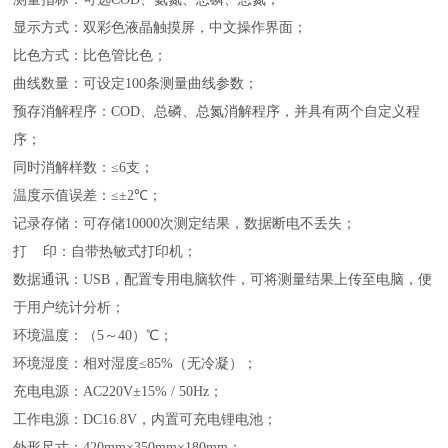
显示方式：双彩色液晶触摸屏，中文操作界面；
比色方式：比色管
比色
；
曲线数量：可设定
100
条测量曲线参数；
预存消解程序：
COD
、总磷、总氮消解程序，并具有两个自定义程
序；
同时消解样数：≤
6
支；
温度示值误差：≤±
2
℃；
记录存储：可存储
1
0000
次测定结果，数据断电不丢失；
打
印：自带热敏式打印机；
数据通讯：
USB
，配置专用电脑软件，可将测量结果上传至电脑，便
于用户统计分析；
环境温度：（
5
～
40
）℃；
环境湿度：相对湿度≤
85%
（无冷凝）；
充电电源：
AC220V
±
1
5
% / 50Hz
；
工作电源：
DC16
.8
V
，内置可充电锂电池；
外形尺寸：
420mm
×
350mm
×
180
mm
；