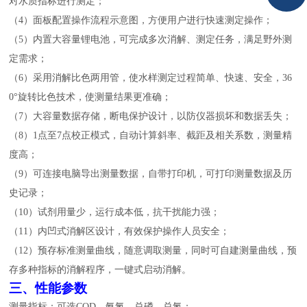
对水质指标进行测定；
（
4
）面板配置操作流程示意图，方便用户进行快速测定操作；
（
5
）内置大容量锂电池，可完成多次消解、测定任务，满足野外测
定需求；
（
6
）采用消解比色两用管，使水样测定过程简单、快速、安全，
36
0
°旋转比色技术，使测量结果更准确；
（
7
）大容量数据存储，断电保护设计
，以防
仪器损坏和数据丢失；
（
8
）
1
点至
7
点校正模式，自动计算斜率、截距及相关系数，测量精
度高；
（
9
）可连接电脑导出测量数据，自带打印机，可打印测量数据及历
史记录；
（
10
）试剂用量少，运行成本低，抗干扰能力强；
（
1
1
）内凹式消解区设计，有效保护操作人员安全；
（
1
2
）预存标准测量曲线，随意调取测量，同时可自建测量曲线，预
存多种指标的消解程序，一键式启动消解。
三、
性能参数
测量指标：
可选
C
OD
、氨氮、总磷、总氮；