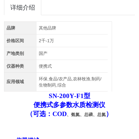
详细介绍
品牌
其他品牌
价格区间
2千-1万
产地类别
国产
仪器种类
便携式
环保,食品/农产品,农林牧渔,制药/
应用领域
生物制药,综合
SN-200Y
-
F1
型
便携式
多参数
水质
检测仪
（可选：
COD
）
、氨氮、总磷、总氮