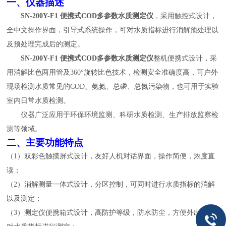
一、
仪器描述
SN-200Y-F1 便携式COD多参数水质测定仪
，采用触控式设计，
全中文操作界面，引导式系统操作，可对水质指标进行消解预处理以
及预处理完成后的测定。
SN-200Y-F1 便携式COD多参数水质测定仪
整机便携式设计，采
用消解比色两用管及
360
°旋转比色技术，检测安全准确度高，可户外
现场检测水质常见的
COD
、氨氮、总磷、总氮
污染物，也可用于实验
室内日常水质检测。
仪器广泛应用于环保环境监测、科研水质检测、生产排放监察检
测等领域。
二、
主要功能特点
（
1
）双
彩色触摸屏式设计，友好人机对话界面，操作简便，浓度直
读
；
（
2
）消解测量一体式设计，分区控制，可同时进行水质指标的消解
以及测定；
（
3
）测定仪便携箱式设计，高防护等级，防水防尘，方便外出携带