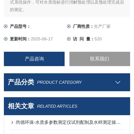
式系统操作，可对水质指标进行消解预处理以及预处理完成后
的测定。
仪器整机便携式设计，采用消解比色两用管及360°旋转比色技
术，检测安全准确度高，可户外现场检测水质常见的COD、氨
产品型号：
厂商性质：
生产厂家
氮、总磷、总氮污染物，也可用于实验室内日常水质检测。
更新时间：
2025-06-17
访 问 量：
520
产品咨询
联系我们
产品分类
PRODUCT CATEGORY
相关文章
RELATED ARTICLES
尚德环保-水质多参数测定仪试剂配制及水样测定操作视频