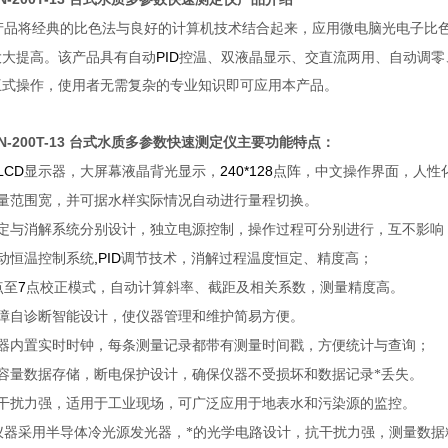
产品将经典的比色法与良好的计算机技术结合起来，应用微电脑光电子比
PID
大大提高。该产品具有自动
控温、双液晶显示、交直流两用、自动调零
互式操作，使用者无需复杂的专业知识即可应用本产品。
N-200T-13 台式水质多参数快速测定仪
主要功能特点：
LCD
240*128
显示器，大屏幕液晶背光显示，
点阵，中文操作界面，人性
量范围宽，并可据水样实际情况自动进行量程切换。
定与消解系统分别设计，独立电源控制，操作过程可分别进行，互不影响
,PID
动恒温控制系统
调节技术，消解过程温度恒定、精度高；
7
点至
点校正模式，自动计算斜率、截距及相关系数，测量精度高。
障自诊断智能设计，使仪器管理和维护简易方便。
器内置实时时钟，每条测量记录都带有测量时间戳，方便统计与查询；
容量数据存储，断电保护设计，确保仪器不受损坏和数据记录*丢失。
干扰力强，适用于工业现场，可广泛应用于地表水和污染源的监控。
仪器采用半导体冷光源发光器，*的光学电路设计，抗干扰力强，测量数据