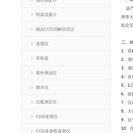
温控器配件
该
明渠流量计
辨率
机交
微晶COD消解回流仪
S
二、
蒸馏仪
1
、双
萃取器
2
、测
3
、测
紫外测油仪
4
、自
5
1
、
微水仪
6
、故
总氮测定仪
7
、仪
8
、大
COD速测仪
9
、抗
10
、
COD多参数速测仪