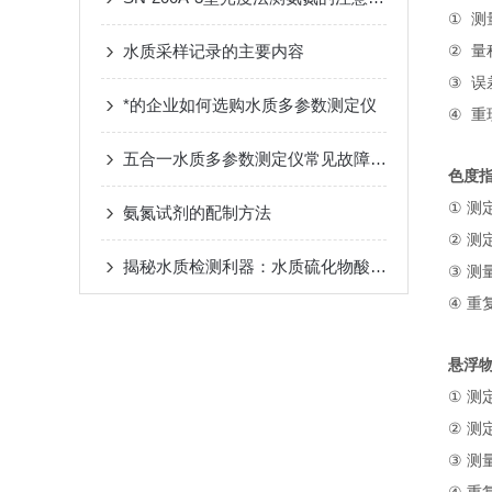
①
测
水质采样记录的主要内容
②
量
③
误
*的企业如何选购水质多参数测定仪
④
重
五合一水质多参数测定仪常见故障及排除方法
色度
①
测
氨氮试剂的配制方法
②
测
揭秘水质检测利器：水质硫化物酸化吹气仪的神奇作用
③
测
④
重
悬浮
①
测
②
测
③
测