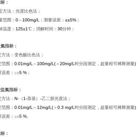
指标：
定方法：光度比色法；
0
100mg/L
≤±5%
量范围：
～
；测量误差：
；
125±1
30
解温度：
℃
；消解时间：
分钟；
盐氮指标：
定方法：变色酸比色法；
0.01mg/L
100mg/L(
20mg/L
)
定范围：
～
＞
时分段测定，超量程可稀释测量
5 %
量误差：≤±
；
酸盐氮指标：
N-
1-
-
定方法：
（
萘基）
乙二胺光度法；
0.01mg/L
12mg/L(
0.3 mg/L
)
定范围：
～
＞
时分段测定，超量程可稀释测量
5 %
量误差：≤±
。
指标：