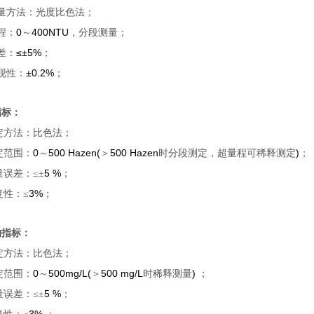
量方法：光度比色法；
0
400NTU
程：
～
，分段测量；
≤±5%
差：
；
±0.2%
现性：
；
指标：
定方法：比色法；
0
500 Hazen(
500 Hazen
)
定范围：
～
＞
时分段测定，超量程可稀释测定
；
5 %
量误差：≤±
；
3%
复性：≤
；
物指标：
定方法：比色法；
0
500mg/L(
500 mg/L
)
定范围：
～
＞
时稀释测量
；
5 %
量误差：≤±
；