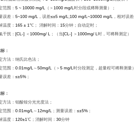
5 ~ 10000 mg/L
1000 mg/L
定范围：
（＞
时分段或稀释测量）；
5~100 mg/L
≤±5 mg/L;100 mg/L~10000 mg/L
量误差：
，误差
，相对误差
165 ± 1
15
解温度：
℃
；
消解时间：
分钟；自动定时；
[CL-]
1000mg/ L
[CL-]
1000mg/ L
氯干扰：
＜
；（当
＞
时，可稀释测定）
指标：
定方法：纳氏比色法；
0.01mg/L
50mg/L
5 mg/L
定范围：
～
（＞
时分段测定，超量程可稀释测量
≤±5%
量误差：
；
指标：
定方法：钼酸铵分光光度法；
0.01mg/L
12mg/L
≤±5%
定范围：
～
；测量误差：
；
120±1
30
解温度：
℃
；消解时间：
分钟