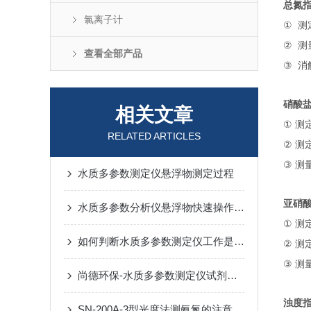
总氮
氯离子计
①
测
②
测
查看全部产品
③
消
硝酸
相关文章
①
测
RELATED ARTICLES
②
测
③
测
水质多参数测定仪悬浮物测定过程
亚硝
水质多参数分析仪悬浮物快速操作指南
①
测
如何判断水质多参数测定仪工作是否正常？
②
测
③
测
尚德环保-水质多参数测定仪试剂配制及水样测定操作视频
浊度
SN-200A-3型光度法测氨氮的注意事项