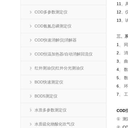
11
、
COD多参数测定仪
12
、
13
、
COD氨氮总磷测定仪
三、
COD快速消解仪|消解器
1
、
同
2
、
消
COD恒温加热器/自动消解回流仪
3
、
曲
红外测油仪|红外分光测油仪
4
、
数
5
、
数
BOD快速测定仪
6
、
环
7
、
工
BOD5测定仪
水质多参数测定仪
COD
①
测
水质硫化物酸化吹气仪
CO
②