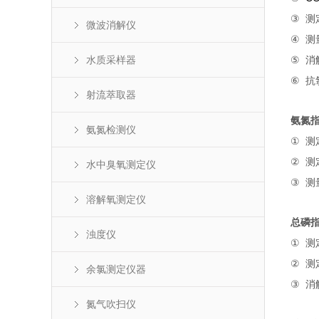
③
测
微波消解仪
④
测
水质采样器
⑤
消
⑥
抗
射流萃取器
氨氮
氨氮检测仪
①
测
②
测
水中臭氧测定仪
③
测
溶解氧测定仪
总磷
浊度仪
①
测
②
测
余氯测定仪器
③
消
氮气吹扫仪