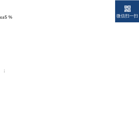
电话
电话
微信扫一扫
≤±5 %
）
；