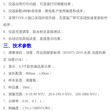
5
、仪器自带打印功能，可直接打印测量结果；
6
、仪器标配
4
种标准
溶
液，降低客户使用
难度和成本
；
7
、采用
TYPE-C
接口实现外部升级，无需返厂即可实现快速更新软件
程序；
8
、仪器无需调零，取水样后直接测试；
9
、自动识别高低浓度，直接显示结果。
三、
技术参数
1
、测量项目：浊度，符合国家新标准《
HJ1075-2019
水质 浊度的测
定 浊度计法》；
2
、显示：
4.3
寸彩色液晶显示屏；
3
、波长配置：
860nm
，±
30nm
；
4
、样本装置：测量瓶；
5
、样品量：
10ml
；
6
、测量范围：
0-19.99 NTU
、
20.0-199.9 NTU
、
200-1000 NTU
；
7
、分辨率：
0.01
、
0.1
、
1
；
8
、精确度：±
3% (<500NTU
时
)
；