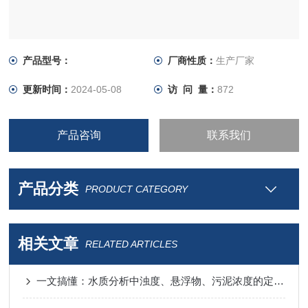
一、产品介绍
台式浊度仪采用90°散射光原理，由光源发出的平行光束通过
产品型号：
厂商性质：
生产厂家
溶液时，一部分被吸收和散射，另一部分透过溶液，通过分析
更新时间：
2024-05-08
访 问 量：
872
和计算得出溶液的浊度值。
本仪器具有操作安全简单、检测快速准确、智能化程度高等特
点。采用微电脑控制技术、4.3寸触摸屏显示，读数方
产品咨询
联系我们
产品分类
PRODUCT CATEGORY
相关文章
RELATED ARTICLES
一文搞懂：水质分析中浊度、悬浮物、污泥浓度的定义、区别与联系