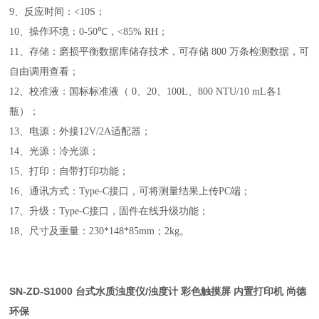
9
、反应时间：
<10S
；
10
、操作环境：
0-50
℃，
<85% RH
；
11
、存储：磨损平衡数据库储存技术，可存储
800
万条检测数据，可
自由调用查看；
12
、校准液：国标标准液（
0
、
20
、
100L
、
800 NTU/10 mL
各
1
瓶）；
13
、电源：外接
12V/2A
适配器；
14
、光源：冷光源；
15
、打印：自带打印功能；
16
、通讯方式：
Type-C
接口，可将测量结果上传
PC
端；
17
、升级：
Type-C
接口，固件在线升级功能；
18
、尺寸及重量：
230
*
148
*
85mm
；
2kg
。
SN-ZD-S1000 台式水质浊度仪/浊度计
彩色触摸屏
内置打印机 尚德
环保