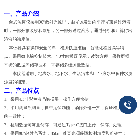
一、
产品介绍
台式浊度仪采用90°散射光原理，由光源发出的平行光束通过溶液
时，一部分被吸收和散射，另一部分透过溶液，通过分析和计算得出
溶液的浊度值。
本仪器具有操作安全简单、检测快速准确、智能化程度高等特
点。采用微电脑控制技术、4.3寸触摸屏显示，读数方便，采样磨损
平衡的数据库储存技术，可存储多组测量数据。
本仪器
适用于地表水、地下水、生活污水和工业废水中多种水质
浊度的测定。
二、
产品特点
1
、采用
4.3
寸彩色液晶触摸屏，操作方便快捷；
2
、采用测量瓶测量，自带定位功能，消除外部干扰
，
保证检测样品
的一致性；
3
、检测数据可海量储存，可通过
Type-C
接口上传，保存、处理；
4
、采用
90
°散射光系统，
850nm
准直光源保障检测精度和准确性；