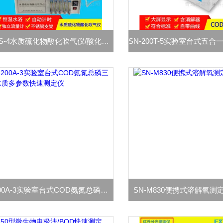
SN-HS-4水质硫化物酸化吹气仪/酸化吹气吸收装置
SN-200A-3实验室台式COD氨氮总磷三合一水质多参数快速测定仪
SN-M830便携式溶解氧测