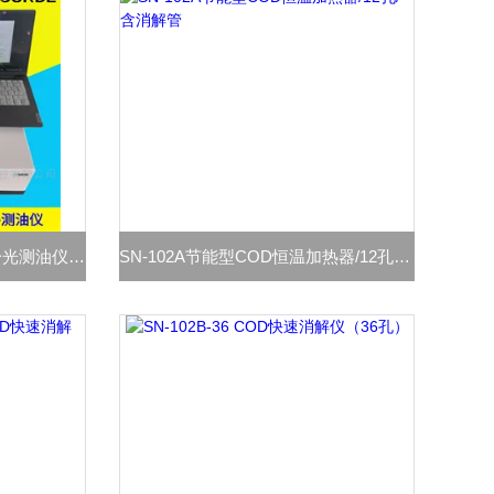
SN-OIL8A红外测油仪/红外分光测油仪/水中油分析仪
SN-102A节能型COD恒温加热器/12孔/含消解管