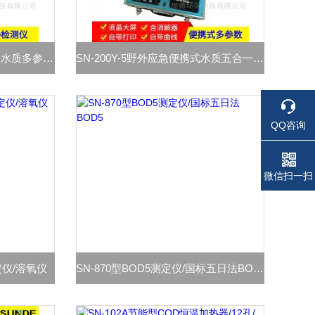
SN-200T-5实验室台式五合一水质多参数消解测定一体机
SN-200Y-5野外应急便携式水质五合一多参数测定仪
QQ咨询
电话
电话
微信扫一扫
定仪/溶氧仪
SN-870型BOD5测定仪/国标五日法BOD5