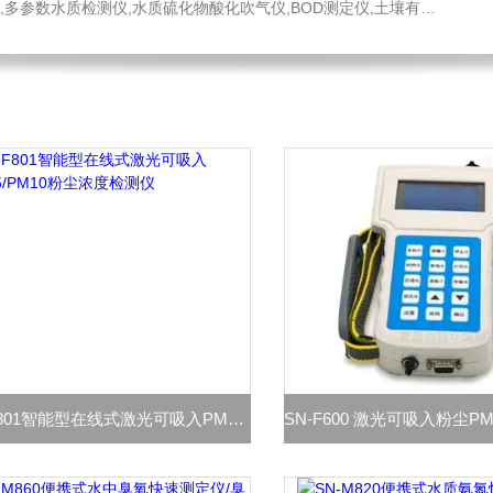
水质硫化物酸化吹气仪,BOD测定仪,土壤有机碳恒温加热器,液液萃取器,COD消解回流仪,水质采样器
SN-F801智能型在线式激光可吸入PM2.5/PM10粉尘浓度检测仪