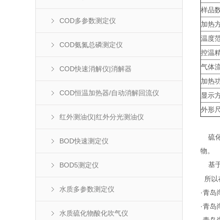
样品
COD多参数测定仪
加热
温度
COD氨氮总磷测定仪
控温
气体
COD快速消解仪|消解器
加热
COD恒温加热器/自动消解回流仪
显示
外形
红外测油仪|红外分光测油仪
硫化
BOD快速测定仪
物。
BOD5测定仪
基于
所以
水质多参数测定仪
·青岛
·青
水质硫化物酸化吹气仪