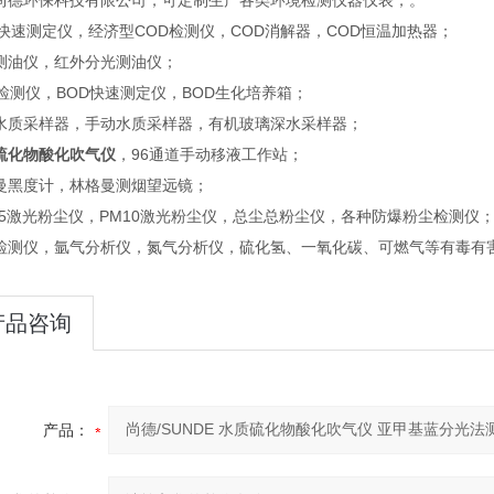
岛尚德环保科技有限公司，可定制生产各类环境检测仪器仪表，。
D快速测定仪，经济型COD检测仪，COD消解器，COD恒温加热器；
外测油仪，红外分光测油仪；
D检测仪，BOD快速测定仪，BOD生化培养箱；
动水质采样器，手动水质采样器，有机玻璃深水采样器；
硫化物酸化吹气仪
，96通道手动移液工作站；
格曼黑度计，林格曼测烟望远镜；
2.5激光粉尘仪，PM10激光粉尘仪，总尘总粉尘仪，各种防爆粉尘检测仪
气检测仪，氩气分析仪，氮气分析仪，硫化氢、一氧化碳、可燃气等有毒有
产品咨询
产品：