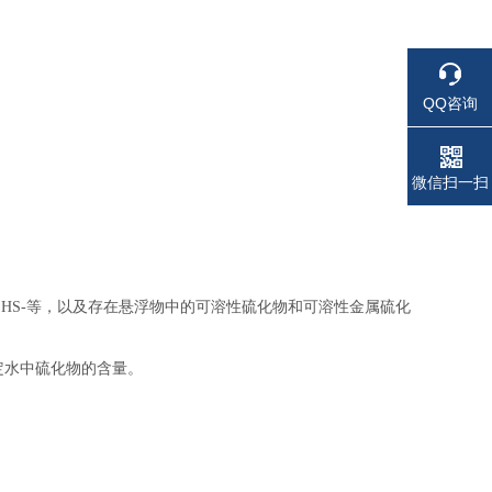
QQ咨询
电话
电话
微信扫一扫
HS-等，以及存在悬浮物中的可溶性硫化物和可溶性金属硫化
定水中硫化物的含量。