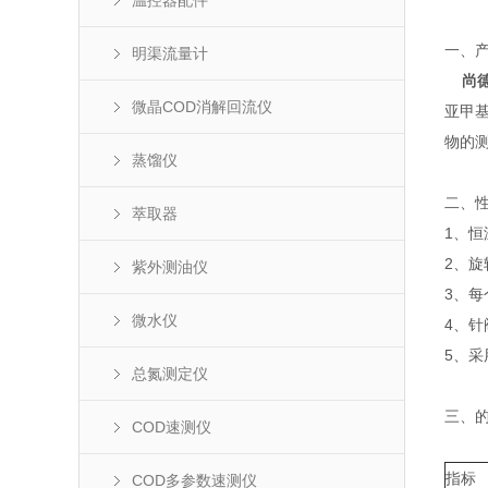
温控器配件
一、
明渠流量计
尚
微晶COD消解回流仪
亚甲
物的
蒸馏仪
二、
萃取器
1、
2、
紫外测油仪
3、
微水仪
4、
5、
总氮测定仪
三、
COD速测仪
指标
COD多参数速测仪