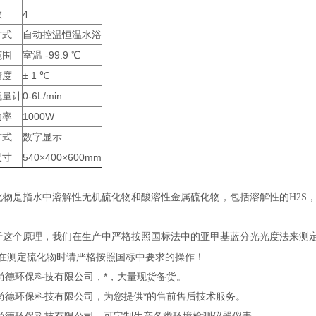
数
4
方式
自动控温恒温水浴
范围
室温 -99.9 ℃
精度
± 1 ℃
流量计
0-6L/min
功率
1000W
方式
数字显示
尺寸
540×400×600mm
物是指水中溶解性无机硫化物和酸溶性金属硫化物，包括溶解性的H2S，
这个原理，我们在生产中严格按照国标法中的亚甲基蓝分光光度法来测
在测定硫化物时请严格按照国标中要求的操作！
尚德环保科技有限公司，*，大量现货备货。
岛尚德环保科技有限公司，为您提供*的售前售后技术服务。