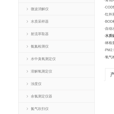
·青
·CO
微波消解仪
·红
水质采样器
·BO
·自
射流萃取器
·
水质
·林
氨氮检测仪
·PM
·氧
水中臭氧测定仪
溶解氧测定仪
浊度仪
余氯测定仪器
氮气吹扫仪