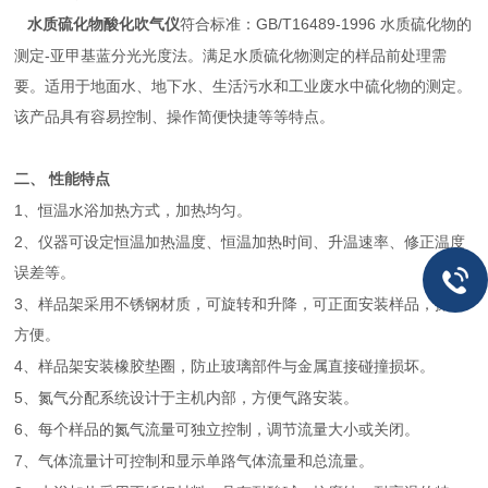
水质硫化物酸化吹气仪
GB/T16489-1996
符合标准：
水质硫化物的
-
测定
亚甲基蓝分光光度法。满足水质硫化物测定的样品前处理需
要。适用于地面水、地下水、生活污水和工业废水中硫化物的测定。
该产品具有容易控制、操作简便快捷等等特点。
二、
性能特点
1
、恒温水浴加热方式，加热均匀。
2
、仪器可设定恒温加热温度、恒温加热时间、升温速率、修正温度
误差等。
3
、样品架采用不锈钢材质，可旋转和升降，可正面安装样品，操作
方便。
4
、样品架安装橡胶垫圈，防止玻璃部件与金属直接碰撞损坏。
5
、氮气分配系统设计于主机内部，方便气路安装。
6
、每个样品的氮气流量可独立控制，调节流量大小或关闭。
7
、气体流量计可控制和显示单路气体流量和总流量。