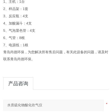
1
1
、主机：
台
2
1
、样品架：
套
3
4
、反应瓶：
支
4
4
、加酸漏斗：
支
5
4
、气泡显色管：
支
6
8
、气管：
根
7
1
、电源线：
根
青岛尚德环保，为您解决所有售后问题，有关此设备的问题，请及时
联系青岛尚德环保。
产品咨询