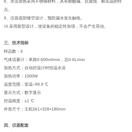
8
、
水浴加热采用不锈钢材料，具有耐酸碱、抗腐蚀、耐高温的特
点。
9
、仪器底部镂空设计，预防漏水发生触电。
10.采用新型设计，使设备的稳定性加强，不会产生晃动。
三、
技术指标
样品数：4
气体流量计：单路0-600ml/min，总0-6L/min
加热方式：自动控温计时恒温水浴
加热功率：1000W
温度范围：室温~99.9 ℃
显示方式：数字显示
控温精度：±1 ℃
外形尺寸：主机561×328×180mm
四、
仪器配套